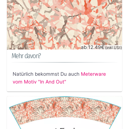
ab 12.49€
(inkl.USt)
Mehr davon?
Natürlich bekommst Du auch
Meterware
vom Motiv "In And Out"