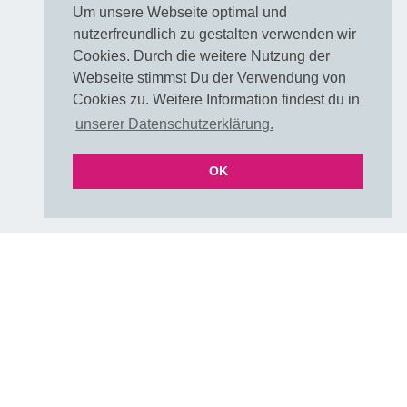
Muster / Farbkarte
Um unsere Webseite optimal und
FAQ Farben
nutzerfreundlich zu gestalten verwenden wir
FAQ Farben als PDF
Cookies. Durch die weitere Nutzung der
UNI & Stoffe mit Verlauf
Webseite stimmst Du der Verwendung von
Versand & Lieferzeiten
Cookies zu. Weitere Information findest du in
Über uns
unserer Datenschutzerklärung.
E-Mail
OK
Folgen
DIY & Handmade Community
Instagram
Pinterest
Rechtliches
VERTRAG WIDERRUFEN