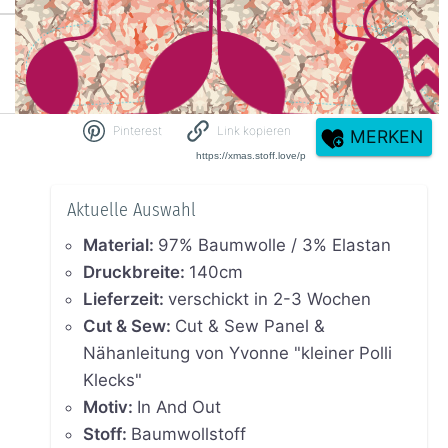
Pinterest
Link kopieren
MERKEN
Aktuelle Auswahl
Material
:
97% Baumwolle / 3% Elastan
Druckbreite
:
140cm
Lieferzeit
:
verschickt in 2-3 Wochen
Cut & Sew
:
Cut & Sew Panel &
Nähanleitung von Yvonne "kleiner Polli
Klecks"
Motiv
:
In And Out
Stoff
:
Baumwollstoff