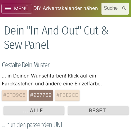
DIY Adventskalender nähen
Suche
MENÜ
Dein "In And Out" Cut &
Sew Panel
Gestalte Dein Muster ...
... in Deinen Wunschfarben! Klick auf ein
Farbkästchen und ändere eine Einzelfarbe.
#EFD9C5
#927769
#F3E2CE
... ALLE
RESET
... nun den passenden UNI