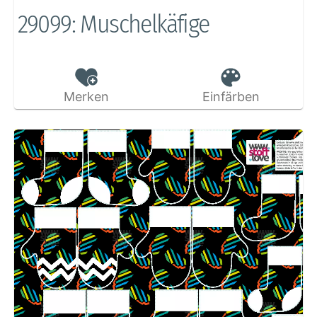
29099: Muschelkäfige
Merken
Einfärben