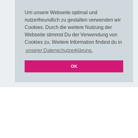
Muster / Farbkarte
Um unsere Webseite optimal und
FAQ Farben
nutzerfreundlich zu gestalten verwenden wir
FAQ Farben als PDF
Cookies. Durch die weitere Nutzung der
UNI & Stoffe mit Verlauf
Webseite stimmst Du der Verwendung von
Versand & Lieferzeiten
Cookies zu. Weitere Information findest du in
Über uns
unserer Datenschutzerklärung.
E-Mail
OK
Folgen
DIY & Handmade Community
Instagram
Pinterest
Rechtliches