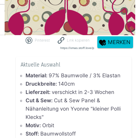
Pinterest
Link kopieren
MERKEN
Aktuelle Auswahl
Material
:
97% Baumwolle / 3% Elastan
Druckbreite
:
140cm
Lieferzeit
:
verschickt in 2-3 Wochen
Cut & Sew
:
Cut & Sew Panel &
Nähanleitung von Yvonne "kleiner Polli
Klecks"
Motiv
:
Orbit
Stoff
:
Baumwollstoff