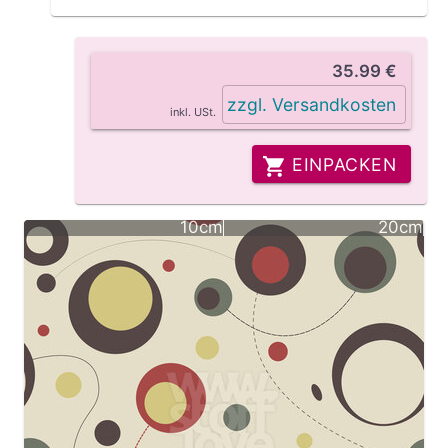
35.99 €
zzgl. Versandkosten
inkl. USt.
EINPACKEN
10cm
20cm