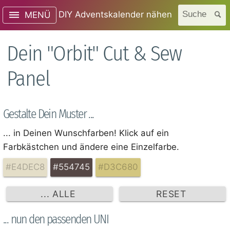
DIY Adventskalender nähen
Suche
MENÜ
Dein "Orbit" Cut & Sew
Panel
Gestalte Dein Muster ...
... in Deinen Wunschfarben! Klick auf ein
Farbkästchen und ändere eine Einzelfarbe.
#E4DEC8
#554745
#D3C680
... ALLE
RESET
... nun den passenden UNI