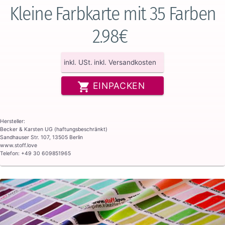
Kleine Farbkarte mit 35 Farben
2.98€
inkl. USt.
inkl. Versandkosten
EINPACKEN
Hersteller:
Becker & Karsten UG (haftungsbeschränkt)
Sandhauser Str. 107, 13505 Berlin
www.stoff.love
Telefon: +49 30 609851965