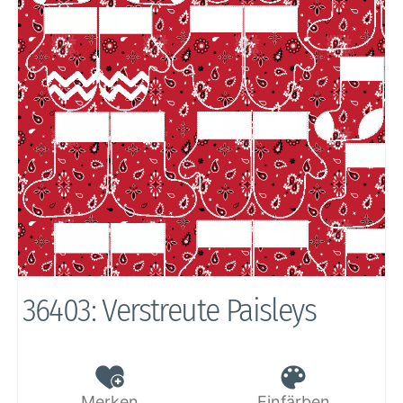
36403: Verstreute Paisleys
Merken
Einfärben