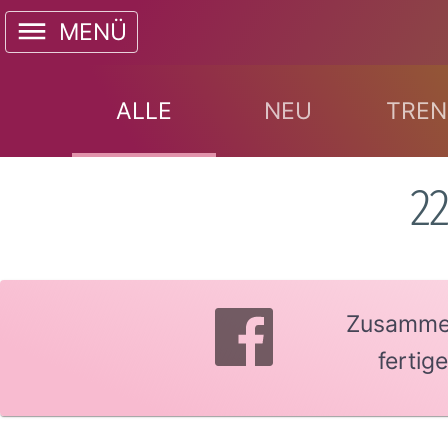
MENÜ
ALLE
NEU
TREN
2
Zusammen 
fertig