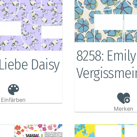
8258: Emily
Liebe Daisy
Vergissmei
Einfärben
Merken