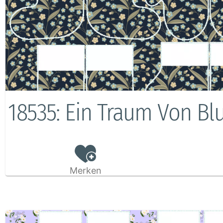
18535: Ein Traum Von B
Merken