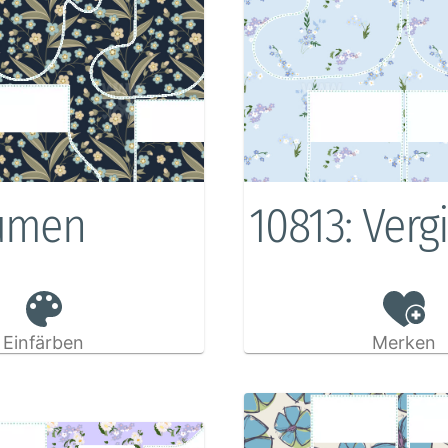
lumen
10813: Verg
Einfärben
Merken