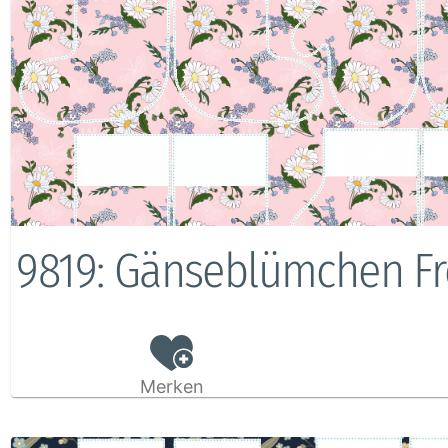
9819: Gänseblümchen F
Merken