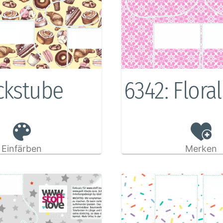
ckstube
6342: Floral
Einfärben
Merken