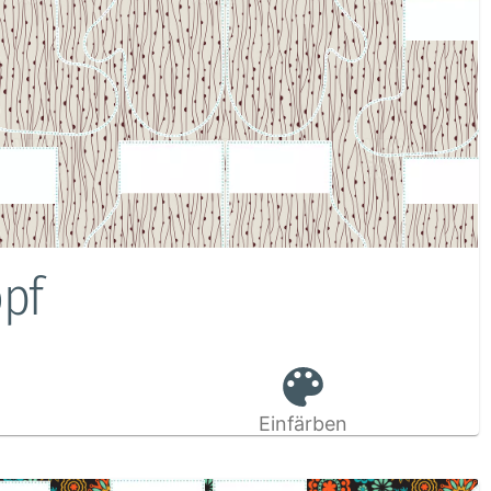
opf
Einfärben