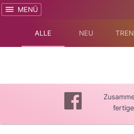
MENÜ
ALLE
NEU
TREN
Zusammen 
fertig