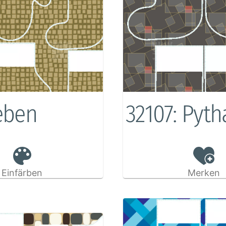
eben
32107: Pyth
Einfärben
Merken