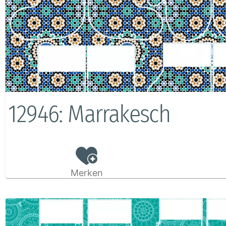
12946: Marrakesch
Merken