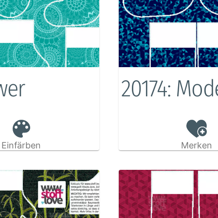
wer
20174: Mod
Einfärben
Merken