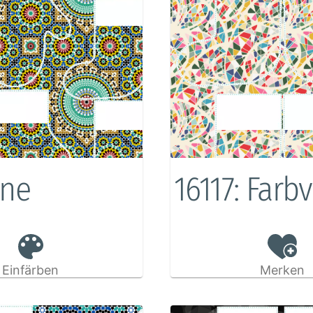
rne
16117: Farb
Einfärben
Merken