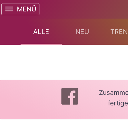
MENÜ
ALLE
NEU
TREN
Zusammen 
fertig