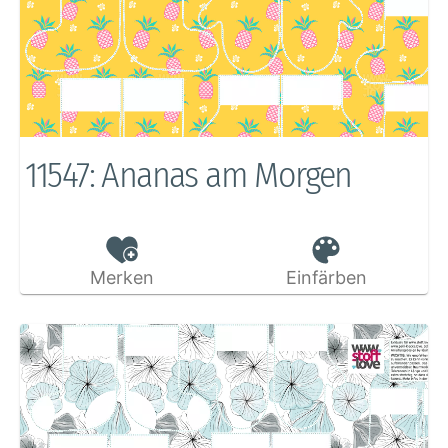
11547: Ananas am Morgen
Merken
Einfärben