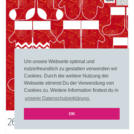
Um unsere Webseite optimal und
nutzerfreundlich zu gestalten verwenden wir
Cookies. Durch die weitere Nutzung der
Webseite stimmst Du der Verwendung von
Cookies zu. Weitere Information findest du in
unserer Datenschutzerklärung.
OK
2600: Hibiskustraum In Rot