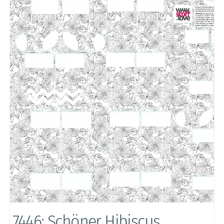
7446: Schöner Hibiscus