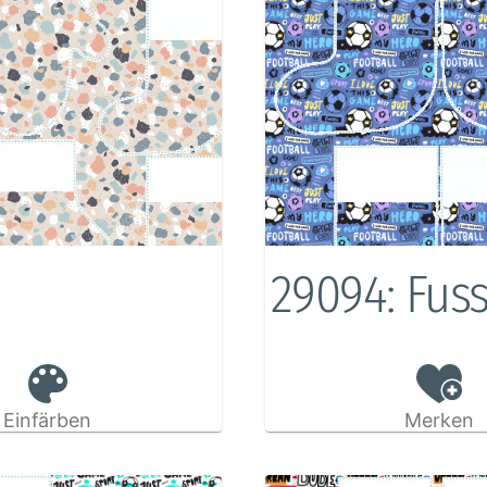
29094: Fuss
Einfärben
Merken