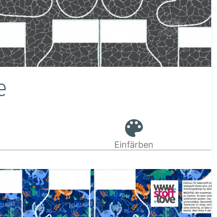
e
Einfärben