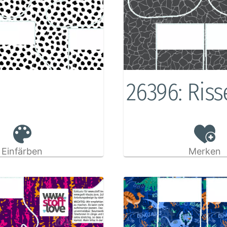
26396: Riss
Einfärben
Merken