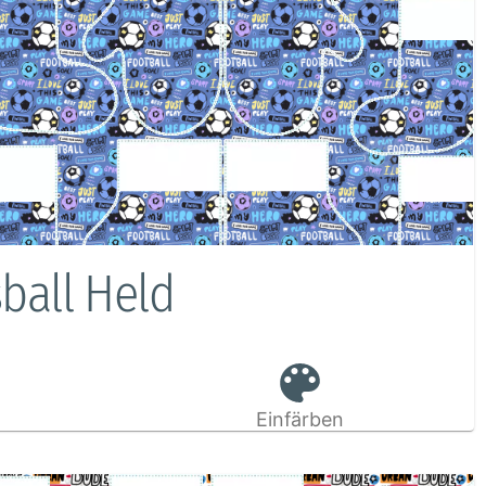
ball Held
Einfärben