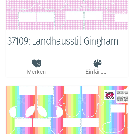
37109: Landhausstil Gingham
Merken
Einfärben