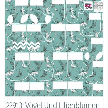
22913: Vögel Und Lilienblumen