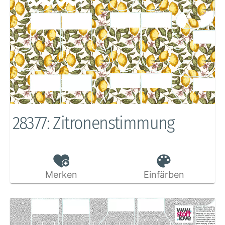
28377: Zitronenstimmung
Merken
Einfärben