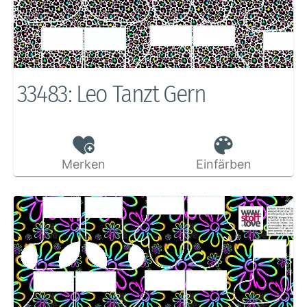
33483: Leo Tanzt Gern
Merken
Einfärben