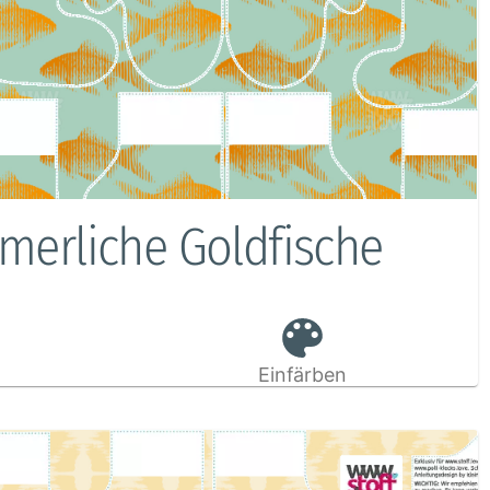
merliche Goldfische
Einfärben