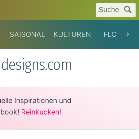
Suche
SAISONAL
KULTUREN
FLORAL
rndesigns.com
lle Inspirationen und
ebook!
Reinkucken!