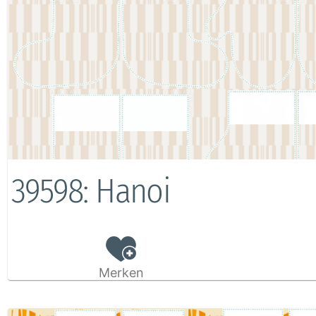
39598: Hanoi
Merken