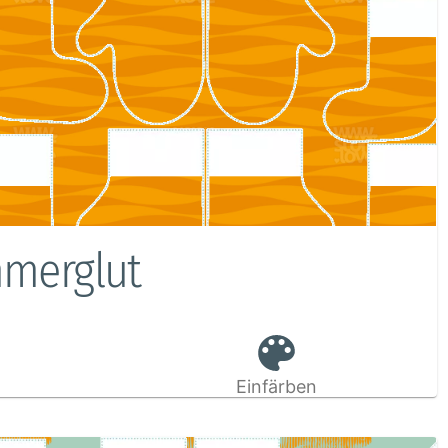
mmerglut
Einfärben