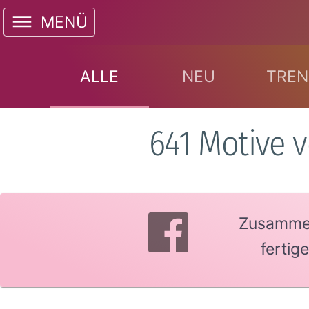
MENÜ
ALLE
NEU
TREN
641 Motive v
Zusammen 
fertig