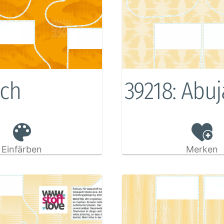
sch
39218: Abuj
Einfärben
Merken