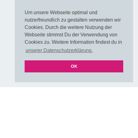
Muster / Farbkarte
Um unsere Webseite optimal und
FAQ Farben
nutzerfreundlich zu gestalten verwenden wir
FAQ Farben als PDF
Cookies. Durch die weitere Nutzung der
UNI & Stoffe mit Verlauf
Webseite stimmst Du der Verwendung von
Versand & Lieferzeiten
Cookies zu. Weitere Information findest du in
Über uns
unserer Datenschutzerklärung.
E-Mail
OK
Folgen
DIY & Handmade Community
Instagram
Pinterest
Rechtliches