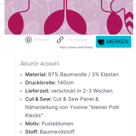
Pinterest
Link kopieren
MERKEN
Aktuelle Auswahl
Material
:
97% Baumwolle / 3% Elastan
Druckbreite
:
140cm
Lieferzeit
:
verschickt in 2-3 Wochen
Cut & Sew
:
Cut & Sew Panel &
Nähanleitung von Yvonne "kleiner Polli
Klecks"
Motiv
:
Pusteblumen
Stoff
:
Baumwollstoff