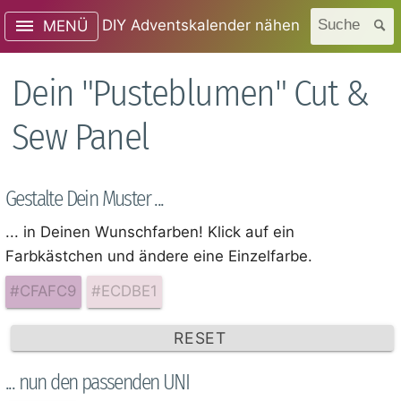
DIY Adventskalender nähen
Suche
MENÜ
Dein "Pusteblumen" Cut &
Sew Panel
Gestalte Dein Muster ...
... in Deinen Wunschfarben! Klick auf ein
Farbkästchen und ändere eine Einzelfarbe.
#CFAFC9
#ECDBE1
RESET
... nun den passenden UNI