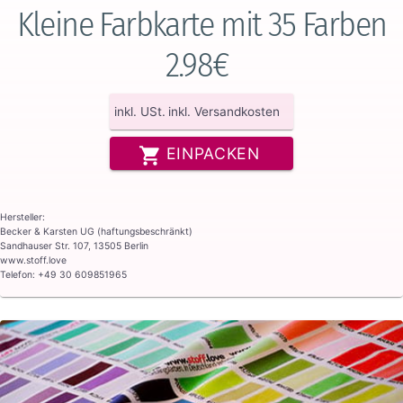
Kleine Farbkarte mit 35 Farben
2.98€
inkl. USt.
inkl. Versandkosten
EINPACKEN
Hersteller:
Becker & Karsten UG (haftungsbeschränkt)
Sandhauser Str. 107, 13505 Berlin
www.stoff.love
Telefon: +49 30 609851965