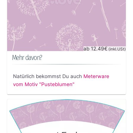
ab 12.49€
(inkl.USt)
Mehr davon?
Natürlich bekommst Du auch
Meterware
vom Motiv "Pusteblumen"