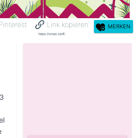
Pinterest
Link kopieren
MERKEN
-3
el
e