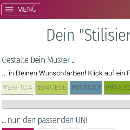
MENÜ
Dein "Stilis
Gestalte Dein Muster ...
... in Deinen Wunschfarben! Klick auf ein
#EAF1D4
#B4CE5E
#6590A3
#85AB
... nun den passenden UNI