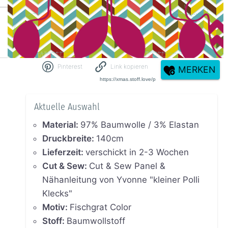
Pinterest
Link kopieren
MERKEN
Aktuelle Auswahl
Material
:
97% Baumwolle / 3% Elastan
Druckbreite
:
140cm
Lieferzeit
:
verschickt in 2-3 Wochen
Cut & Sew
:
Cut & Sew Panel &
Nähanleitung von Yvonne "kleiner Polli
Klecks"
Motiv
:
Fischgrat Color
Stoff
:
Baumwollstoff