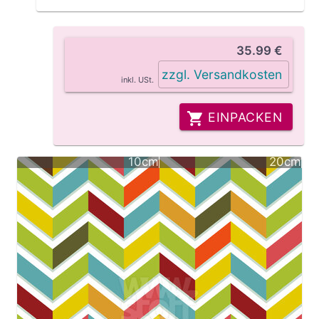
35.99 €
zzgl. Versandkosten
inkl. USt.
EINPACKEN
10cm
20cm