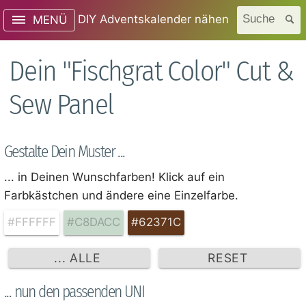
DIY Adventskalender nähen
Suche
MENÜ
Dein "Fischgrat Color" Cut &
Sew Panel
Gestalte Dein Muster ...
... in Deinen Wunschfarben! Klick auf ein
Farbkästchen und ändere eine Einzelfarbe.
#FFFFFF
#C8DACC
#62371C
... ALLE
RESET
... nun den passenden UNI