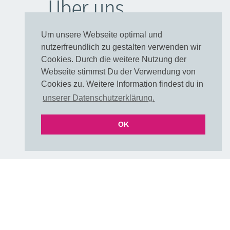
Über uns
Muster / Farbkarte
Um unsere Webseite optimal und
FAQ Farben
nutzerfreundlich zu gestalten verwenden wir
FAQ Farben als PDF
Cookies. Durch die weitere Nutzung der
UNI & Stoffe mit Verlauf
Webseite stimmst Du der Verwendung von
Versand & Lieferzeiten
Cookies zu. Weitere Information findest du in
Über uns
unserer Datenschutzerklärung.
E-Mail
OK
Folgen
DIY & Handmade Community
Instagram
Pinterest
Rechtliches