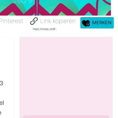
Pinterest
Link kopieren
MERKEN
-3
el
e