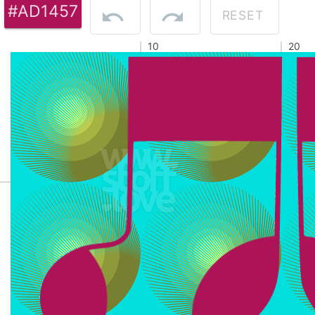
#AD1457
RESET