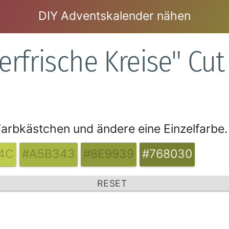
DIY Adventskalender nähen
rfrische Kreise" Cut
 Farbkästchen und ändere eine Einzelfarbe.
4C
#A5B343
#8E9939
#768030
RESET