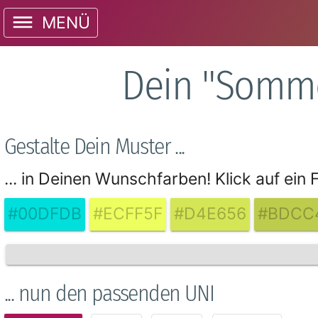
MENÜ
Dein "Somme
Gestalte Dein Muster ...
... in Deinen Wunschfarben! Klick auf ein
#00DFDB
#ECFF5F
#D4E656
#BDCC
... nun den passenden UNI