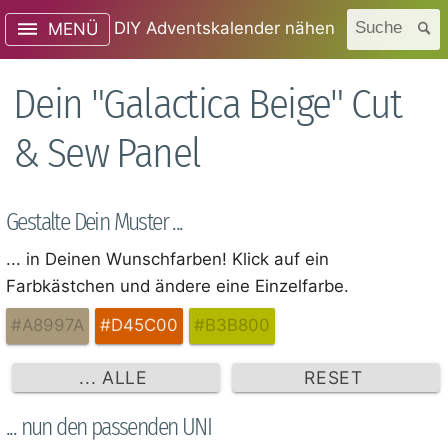
DIY Adventskalender nähen
Suche
MENÜ
Dein "Galactica Beige" Cut
& Sew Panel
Gestalte Dein Muster ...
... in Deinen Wunschfarben! Klick auf ein
Farbkästchen und ändere eine Einzelfarbe.
#A8997A
#D45C00
#B3B800
... ALLE
RESET
... nun den passenden UNI