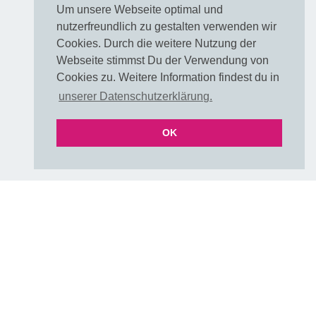
Muster / Farbkarte
Um unsere Webseite optimal und
FAQ Farben
nutzerfreundlich zu gestalten verwenden wir
FAQ Farben als PDF
Cookies. Durch die weitere Nutzung der
UNI & Stoffe mit Verlauf
Webseite stimmst Du der Verwendung von
Versand & Lieferzeiten
Cookies zu. Weitere Information findest du in
Über uns
unserer Datenschutzerklärung.
E-Mail
OK
Folgen
DIY & Handmade Community
Instagram
Pinterest
Rechtliches
VERTRAG WIDERRUFEN