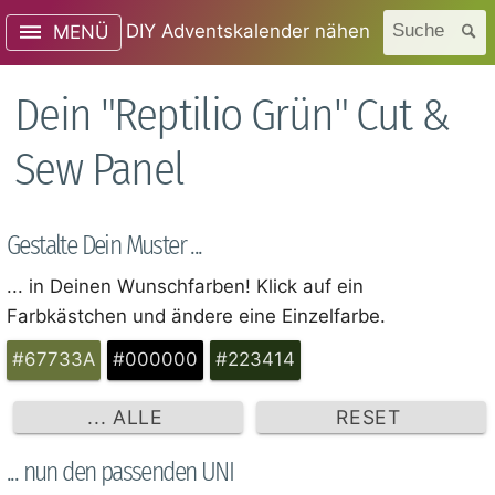
DIY Adventskalender nähen
Suche
MENÜ
Dein "Reptilio Grün" Cut &
Sew Panel
Gestalte Dein Muster ...
... in Deinen Wunschfarben! Klick auf ein
Farbkästchen und ändere eine Einzelfarbe.
#67733A
#000000
#223414
... ALLE
RESET
... nun den passenden UNI