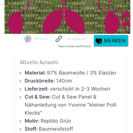
Pinterest
Link kopieren
MERKEN
Aktuelle Auswahl
Material
:
97% Baumwolle / 3% Elastan
Druckbreite
:
140cm
Lieferzeit
:
verschickt in 2-3 Wochen
Cut & Sew
:
Cut & Sew Panel &
Nähanleitung von Yvonne "kleiner Polli
Klecks"
Motiv
:
Reptilio Grün
Stoff
:
Baumwollstoff