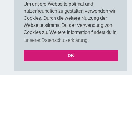
Muster / Farbkarte
Um unsere Webseite optimal und
FAQ Farben
nutzerfreundlich zu gestalten verwenden wir
FAQ Farben als PDF
Cookies. Durch die weitere Nutzung der
UNI & Stoffe mit Verlauf
Webseite stimmst Du der Verwendung von
Versand & Lieferzeiten
Cookies zu. Weitere Information findest du in
Über uns
unserer Datenschutzerklärung.
E-Mail
OK
Folgen
DIY & Handmade Community
Instagram
Pinterest
Rechtliches
VERTRAG WIDERRUFEN