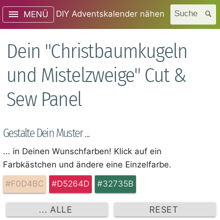
DIY Adventskalender nähen
Suche
MENÜ
Dein "Christbaumkugeln
und Mistelzweige" Cut &
Sew Panel
Gestalte Dein Muster ...
... in Deinen Wunschfarben! Klick auf ein
Farbkästchen und ändere eine Einzelfarbe.
#F0D4BC
#D5264D
#32735B
... ALLE
RESET