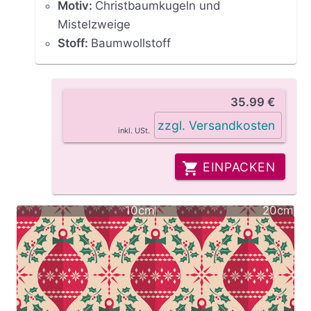
Motiv
:
Christbaumkugeln und
Mistelzweige
Stoff
:
Baumwollstoff
35.99 €
zzgl. Versandkosten
inkl. USt.
EINPACKEN
10cm
20cm