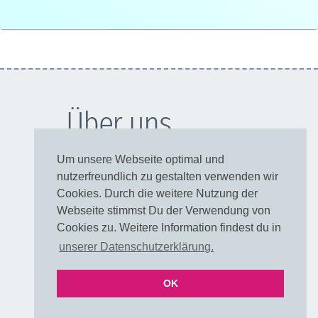
Über uns
Muster / Farbkarte
Um unsere Webseite optimal und
FAQ Farben
nutzerfreundlich zu gestalten verwenden wir
FAQ Farben als PDF
Cookies. Durch die weitere Nutzung der
UNI & Stoffe mit Verlauf
Webseite stimmst Du der Verwendung von
Versand & Lieferzeiten
Cookies zu. Weitere Information findest du in
Über uns
unserer Datenschutzerklärung.
E-Mail
OK
Folgen