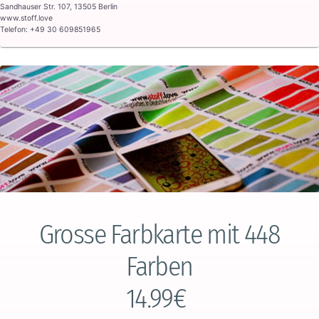
Sandhauser Str. 107, 13505 Berlin
www.stoff.love
Telefon: +49 30 609851965
Grosse Farbkarte mit 448
Farben
14.99€