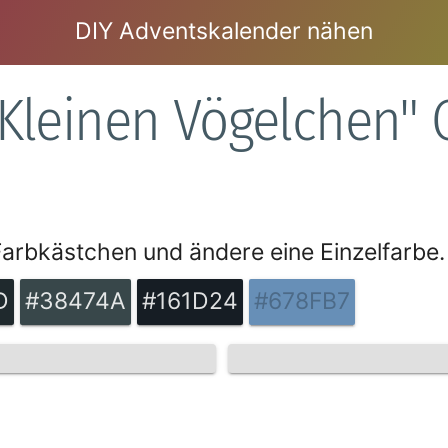
DIY Adventskalender nähen
r Kleinen Vögelchen"
 Farbkästchen und ändere eine Einzelfarbe.
D
#38474A
#161D24
#678FB7