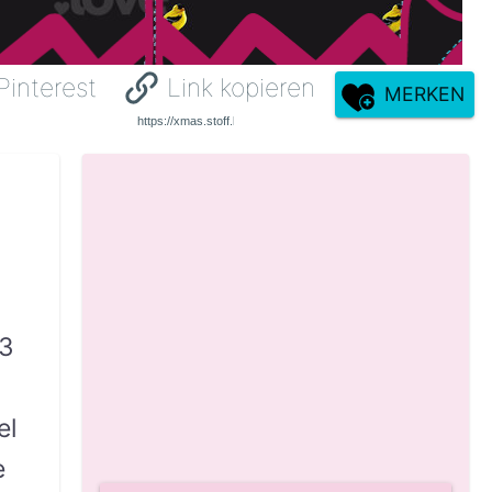
Pinterest
Link kopieren
MERKEN
-3
el
e