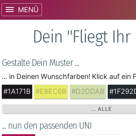
MENÜ
Dein "Fliegt Ih
Gestalte Dein Muster ...
... in Deinen Wunschfarben! Klick auf ein
#1A171B
#E8EC6B
#D2DDAB
#1F292
... ALLE
... nun den passenden UNI