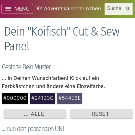
DIY Adventskalender nähen
Suche
MENÜ
Dein "Koifisch" Cut & Sew
Panel
Gestalte Dein Muster ...
... in Deinen Wunschfarben! Klick auf ein
Farbkästchen und ändere eine Einzelfarbe.
#000000
#241B3C
#544E6E
... ALLE
RESET
... nun den passenden UNI