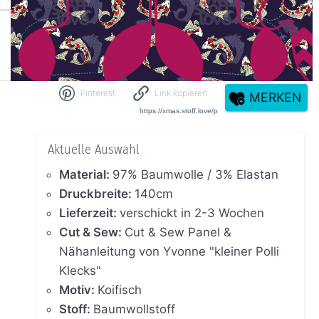
Pinterest
Link kopieren
MERKEN
Aktuelle Auswahl
Material
:
97% Baumwolle / 3% Elastan
Druckbreite
:
140cm
Lieferzeit
:
verschickt in 2-3 Wochen
Cut & Sew
:
Cut & Sew Panel &
Nähanleitung von Yvonne "kleiner Polli
Klecks"
Motiv
:
Koifisch
Stoff
:
Baumwollstoff