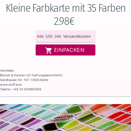
Kleine Farbkarte mit 35 Farben
2.98€
inkl. USt.
inkl. Versandkosten
EINPACKEN
Hersteller:
Becker & Karsten UG (haftungsbeschränkt)
Sandhauser Str. 107, 13505 Berlin
www.stoff.love
Telefon: +49 30 609851965