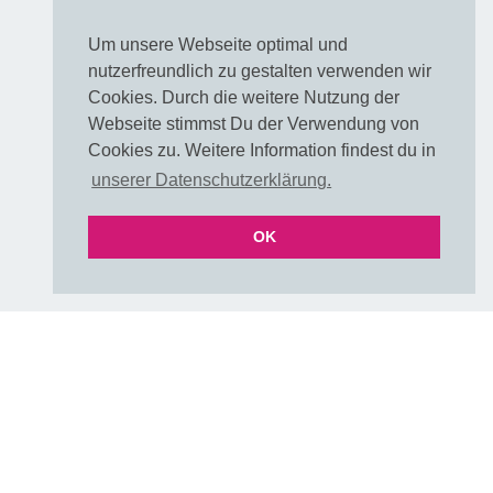
Muster / Farbkarte
Um unsere Webseite optimal und
FAQ Farben
nutzerfreundlich zu gestalten verwenden wir
FAQ Farben als PDF
Cookies. Durch die weitere Nutzung der
UNI & Stoffe mit Verlauf
Webseite stimmst Du der Verwendung von
Versand & Lieferzeiten
Cookies zu. Weitere Information findest du in
Über uns
unserer Datenschutzerklärung.
E-Mail
OK
Folgen
DIY & Handmade Community
Instagram
Pinterest
Rechtliches