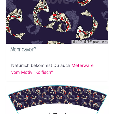
ab 12.49€
(inkl.USt)
Mehr davon?
Natürlich bekommst Du auch
Meterware
vom Motiv "Koifisch"